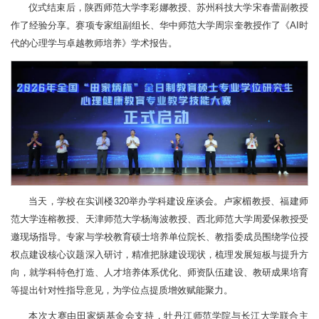
仪式结束后，陕西师范大学李彩娜教授、苏州科技大学宋春蕾副教授
作了经验分享。赛项专家组副组长、华中师范大学周宗奎教授作了《AI时
代的心理学与卓越教师培养》学术报告。
当天，学校在实训楼320举办学科建设座谈会。卢家楣教授、福建师
范大学连榕教授、天津师范大学杨海波教授、西北师范大学周爱保教授受
邀现场指导。专家与学校教育硕士培养单位院长、教指委成员围绕学位授
权点建设核心议题深入研讨，精准把脉建设现状，梳理发展短板与提升方
向，就学科特色打造、人才培养体系优化、师资队伍建设、教研成果培育
等提出针对性指导意见，为学位点提质增效赋能聚力。
本次大赛由田家炳基金会支持，牡丹江师范学院与长江大学联合主