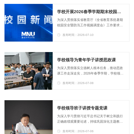
导、正副处级干部参加本次全封闭集中培训。
院长、党委副书记丛喜权主持开班式。党委书
学校开展2026春季学期期末校园安全大检查
记王志浩在开班式上讲话。他指出，本次培训
​为深入贯彻落实省教育厅《全省教育系统暑期
是学校近年来首次组织的校外集中封闭式干...
校园安全暨防汛工作视频调度会》工作要求，
扎实做好暑期校园安全稳定和防汛度汛工作，7
发布时间：2026-07-10
月9日至10日，学校领导王志浩、丛喜权、刘
松、陈海萍、张艳霞、张冰、张晓祥、孙伯
勇、左明辉、贲利、刘恒文分别带领检查组，
在全校范围内开展2026年春季学期期末校园安
全大检查。本次检查严格对照省教育厅校园安
学校领导为青年学子讲授思政课
全工作调度会要求，结合我校春季学期期末校
为深入贯彻落实立德树人根本任务，推动思政
园安全形势，聚焦人员密集场所和重点风...
课工作走深走实，2026年春季学期，学校领导
带头走进课堂、走近学生，讲授思政课。学校
发布时间：2026-07-08
领导紧扣时代脉搏与学校发展大局，围绕理想
信念、家国情怀、使命担当等核心主题，将习
近平总书记重要讲话精神和党的创新理论、国
家发展战略与青年成长成才紧密结合，为学子
们带来一堂堂思想深刻、内涵丰富的思政课
学校领导班子讲授专题党课
程。党委书记王志浩为美术与设计学院学生讲
为深入学习贯彻习近平总书记关于树立和践行
授思政课院长、党委副书记丛喜权为马克思...
正确政绩观重要论述，持续巩固深化主题教育
成果，2026年春季学期，学校领导班子面向师
发布时间：2026-07-06
生讲授专题党课。本次党课以锚定干事创业导