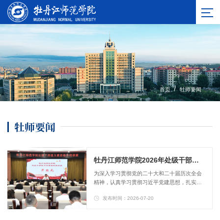
/
首页
牡师要闻
牡师要闻
牡丹江师范学院2026年处级干部能力素质提升培训班在省委党校开班
为深入学习贯彻党的二十大和二十届历次全会
精神，认真学习贯彻习近平党建思想，扎实推
进树立和践行正确政绩观学习教育，持续深化
发布时间：2026-07-20
干部能力作风建设，7月20日上午，全校处级干
部能力素质提升培训班在中共黑龙江省委党校
（黑龙江省行政学院）正式开班。全体校领