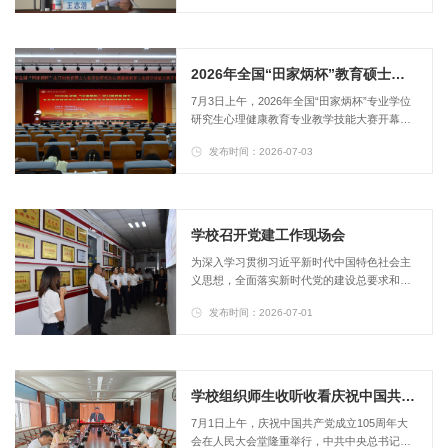
向、夯实办学育人根基为目标，结合学校重点
任务和分管工作实际，系统解读正确政绩观内
涵要求，推动树立和践行正确政绩观学习教育
走深走实、常态长效。党委书记王志浩讲授党
2026年全国“田家炳杯”教育硕士心理健康教育专业教学技能大赛在牡丹江师范学院启动
课《牢固树立和践行正确政绩观——奋力建设
7月3日上午，2026年全国“田家炳杯”专业学位
区域应用型高水平师范大学》院长、党委...
研究生心理健康教育专业教学技能大赛开幕式
在我校实训楼报告厅举行。院长、党委副书记
发布时间：2026-07-03
丛喜权出席并致辞。大赛专家委员会副主任兼
赛项专家组组长卢家楣教授及赛事专家组专家
到场指导。赛项评委、学校相关职能部门负责
人、教育硕士教指委成员、教育科学学院师生
代表及来自全国近百所高校的参赛师生通过线
学校召开党建工作现场会
上线下形式参加开幕式。开幕式由副院长、党
为深入学习贯彻习近平新时代中国特色社会主
委常委贲利主持。丛喜权在会上致辞。...
义思想，全面落实新时代党的建设总要求和全
国党建工作座谈会精神，持续深化基层党建工
发布时间：2026-07-01
作质量提升“五化工程”，推动党建与业务深度
融合，以高质量党建引领学校事业高质量发
展，7月1日下午，学校召开党建工作现场会。
全体校领导、各职能部门负责人、各基层党委
（党总支、直属党支部）书记参加会议。现场
学校组织师生收听收看庆祝中国共产党成立105周年大会
会采取实地观摩、品牌展示、工作汇报等方式
​7月1日上午，庆祝中国共产党成立105周年大
进行。在化学化工学院，与会人员现场观...
会在人民大会堂隆重举行，中共中央总书记、