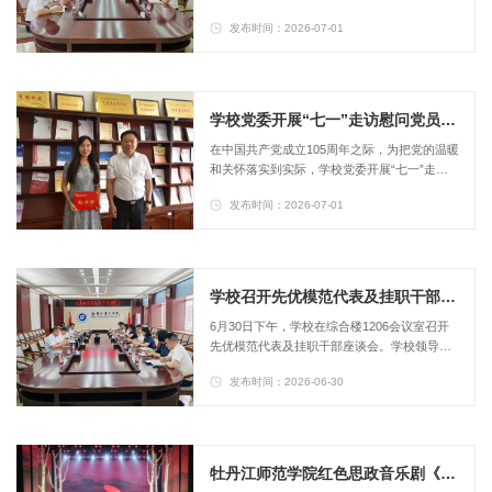
国家主席、中央军委主席习近平向“七一勋
发布时间：2026-07-01
章”获得者颁授勋章并发表重要讲话。学校领导
班子成员及相关职能部门负责人在综合楼1206
会议室集中收看大会直播，各基层党组织分别
组织师生党员通过电视、广播、网络、手机移
动终端等平台收听、收看大会盛况。全体师生
学校党委开展“七一”走访慰问党员活动
精心聆听、认真记录，致敬扎根基层、恪尽职
​在中国共产党成立105周年之际，为把党的温暖
守、无私奉献的功勋模范党员，共同回望...
和关怀落实到实际，学校党委开展“七一”走访
慰问活动，零距离倾听党员心声、传递组织关
发布时间：2026-07-01
怀，向受到省级表彰的教师党员、烈士遗属、
退休教职工党员和生活困难党员送去节日祝福
和慰问金，用实际行动传递学校党委对他们的
深切关怀，并向全校共产党员致以节日问候。
走访期间，学校党委班子成员与党员亲切交
学校召开先优模范代表及挂职干部座谈会
谈、共话初心，关切询问他们的身体状况、日
6月30日下午，学校在综合楼1206会议室召开
常生活、工作等情况，感谢他们为学校...
先优模范代表及挂职干部座谈会。学校领导丛
喜权、刘松、陈海萍、孙伯勇、刘恒文出席会
发布时间：2026-06-30
议；学校先优模范代表，挂职干部代表，及相
关部门负责同志参加会议。刘松主持会议。丛
喜权在会上讲话。他充分肯定了先优模范及挂
职干部的履职成效，高度赞扬了大家深耕教学
科研、坚守管理服务、扎根基层帮扶的实干担
牡丹江师范学院红色思政音乐剧《永不磨灭的信念》专场演出 献礼中国共产党成立105周年
当，以务实履职为党的华诞献上了真挚礼赞。