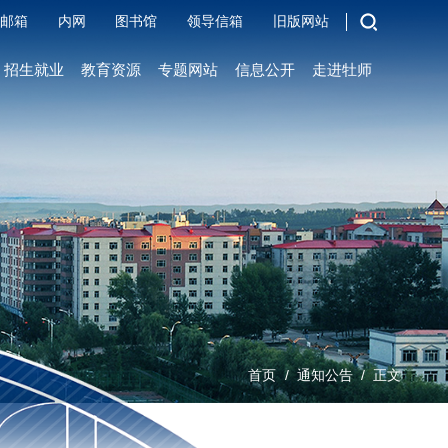
邮箱
内网
图书馆
领导信箱
旧版网站
招生就业
教育资源
专题网站
信息公开
走进牡师
/
/
首页
通知公告
正文