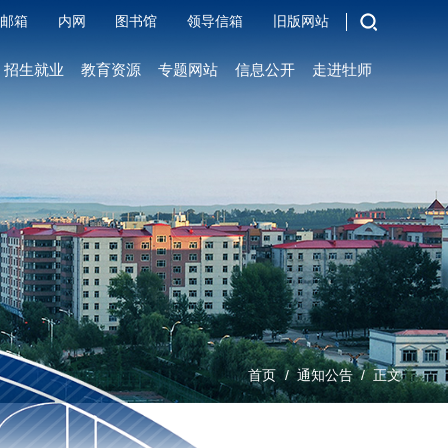
邮箱
内网
图书馆
领导信箱
旧版网站
招生就业
教育资源
专题网站
信息公开
走进牡师
/
/
首页
通知公告
正文