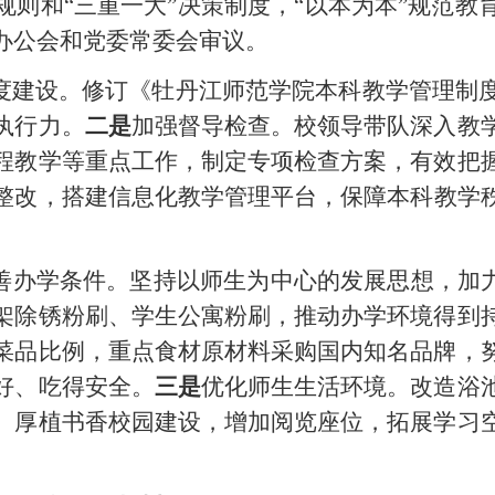
规则
和
“三重一大”决策制
度，
“以本为本”规范教
办公会和党委常委会审议。
度建设。修订《牡丹江师范学院本科教学管理制
执行力。
二是
加强督导检查。校领导带队深入教
程教学等重点工作，制定专项检查方案，有效把
整改，搭建信息化
教学管理平台，保障本科教学
善办学条件。坚持以师生为中心的发展思想，加
架除锈粉刷、学生公寓粉刷，
推动办学环境得到
菜品比例，
重点食材原材料采购国内知名品牌，
好、吃得安全。
三是
优化师生生活环境。改造浴
。
厚植书香校园建设，
增加阅览座位，拓展学习