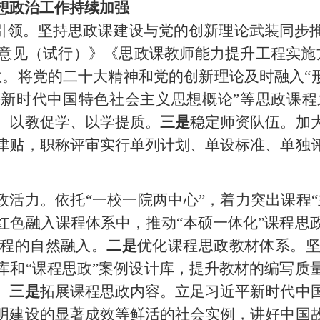
想政治工作持续加强
引领。坚持思政课建设与党的创新理论武装同步
意见（试行）》《思政课教师能力提升工程实施
效。将党的二十大精神和党的创新理论
及时融入
“
平新时代中国特色社会主义思想概论
”
等
思政课程
、以教促学、以学提质。
三是
稳定师资队伍。加
津贴，职称评审实行单列计划、单设标准、单独
政活力。依托
“一校一院两中心”，着力突出课程
红色融入课程体系中，推动
“本硕一体化”课程
程的自然融入。
二是
优化课程思政教材体系。
库和
“
课程思政
”案例设计库，提升教材的编写质
。
三是
拓展课程思政内容。立足习近平新时代中
明建设的显著成效等鲜活的社会实例，讲好中国