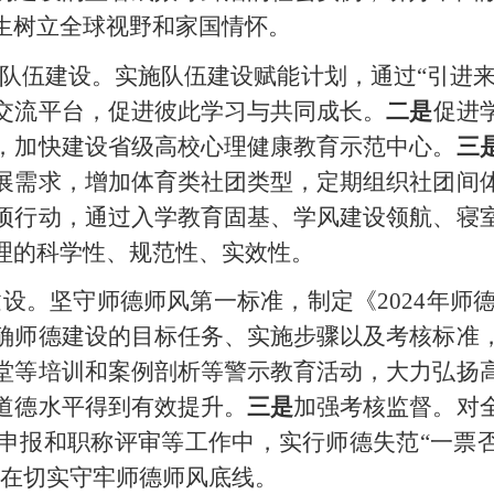
生树立全球视野和家国情怀。
队伍建设。实施队伍建设赋能计划，通过
“引进来
交流平台，促进彼此学习与共同成长。
二是
促进
，加快建设省级高校心理健康教育示范中心。
三
展需求，增加体育类社团类型，定期组织社团间
项行动，通过入学教育固
基、学风建设领航、寝
理的科学性、规范性、实效性。
建设。坚守师德师风第一标准，制定《
2024年师
确师德建设的目标任务、实施步骤以及考核标准
堂等培训和案例剖析等
警示教育活动，大力弘扬
道德水平得到有效提升。
三是
加强考核监督。对
申报和职称评审等工作中，实行师德失范
“一票
旨在切实守牢师德师风底线。