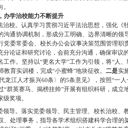
向。
，办学治校能力不断提升
法治校。认真学习贯彻习近平法治思想，强化《
的沟通协调机制，形成分工明确、边界清晰的领
行党委常委会、
校长办公会议事决策范围管理
职
充分论证和研究讨论，会前充分
沟通，确保审议
名工作。坚持
以
“更名大学”工作为引领，将“人
师教育实训楼，
完成
“小蜜蜂”地块征收。
二是
实
代龙江人才振兴
60条〉的5条意见》，按照“一
过
“群英赛马、揭榜挂帅”开展有组织科研，成立
家级奖项。
委领导。落实党委领导、民主管理、校长治校、
权、处理事务，指导各学术组织搭建科学合理的