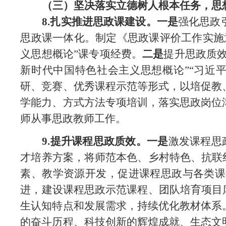
（三）坚决落实立德树人根本任务，思
8.扎实推进思政课建设。一是
强化思政
思政课一体化。
制定《思政课评价工作实施
义思想概论”课专项经费。
二是
提升思政质
新时代
中国特色社会主义思想概论
”“
习近
研、竞赛、优秀课程示范等形式，以培促教
学能力
、方式方法专项培训，落实思政岗位
师从事思政教师工作。
9.提升课程思政质效。一是
激发课程思
才培养方案，将
师范本色、乡村特色、抗联
素、教学资源开发，促进课程思政与各类课
进，建设课程思政示范课程、团队培育项目
生认知特点和发展需求，持续优化教材体系
的奋斗历程、科技创新的辉煌成就、生态文