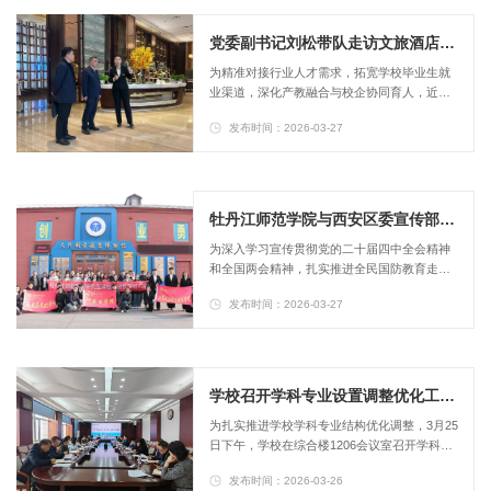
询答疑等方式，向市民普及结核病防治知识，
以实际行动助力提升全民健康意识。​3月25日，
党委副书记刘松带队走访文旅酒店企业 开展访企拓岗专项行动
我校在学校音乐厅成功举办第六季“校地齐联动
​为精准对接行业人才需求，拓宽学校毕业生就
健康伴我行”校内首场传染病防...
业渠道，深化产教融合与校企协同育人，近
日，党委副书记刘松带队，先后赴哈尔滨悠然
发布时间：2026-03-27
国际旅行社有限公司、哈尔滨富力万达嘉华酒
店开展访企拓岗活动，与企业负责人深入座谈
交流，就校企合作、人才输送、实践育人等事
宜达成系列共识。经济与管理学院党委书记朱
柏学及学院相关负责人陪同走访。走访期间，
牡丹江师范学院与西安区委宣传部联合开展“缅怀航空先烈 传承老航校精神”主题研学活动
刘松向企业详细介绍了学校的办学定位、学科
为深入学习宣传贯彻党的二十届四中全会精神
专业布局、人才培养整体成效，以及学校...
和全国两会精神，扎实推进全民国防教育走深
走实，大力弘扬革命文化、传承中华优秀传统
发布时间：2026-03-27
文化，缅怀航空革命先烈、厚植爱国情怀。3月
25日，牡丹江师范学院研究生学院（研究生课
程思政教学研究中心）、历史与文化学院、马
克思主义学院、计算机与信息技术学院联合西
安区委宣传部，共同举办“缅怀航空先烈 传承东
学校召开学科专业设置调整优化工作部署会
北老航校精神”主题实践研学活动，以此纪念东
为扎实推进学校学科专业结构优化调整，3月25
北老航校建校80周年，传承红色薪...
日下午，学校在综合楼1206会议室召开学科专
业设置调整优化工作部署会。副院长张冰出席
发布时间：2026-03-26
会议并讲话；副院长、党委常委贲利主持会