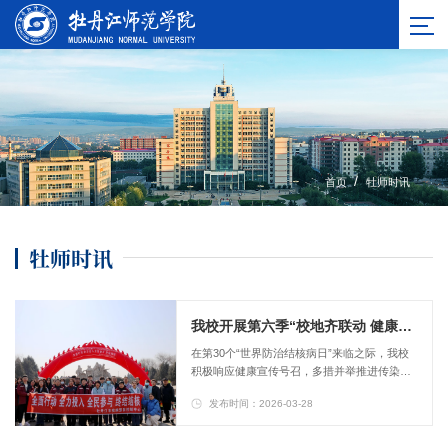
/
首页
牡师时讯
牡师时讯
我校开展第六季“校地齐联动 健康伴我行”宣教活动
在第30个“世界防治结核病日”来临之际，我校
积极响应健康宣传号召，多措并举推进传染病
防控知识普及。3月24日，我校医护人员走进牡
发布时间：2026-03-28
丹江市江滨公园，与牡丹江市疾控中心、爱民
区疾控中心及牡丹江市康安医院联合开展结核
病防治宣教活动，通过发放宣传资料、现场咨