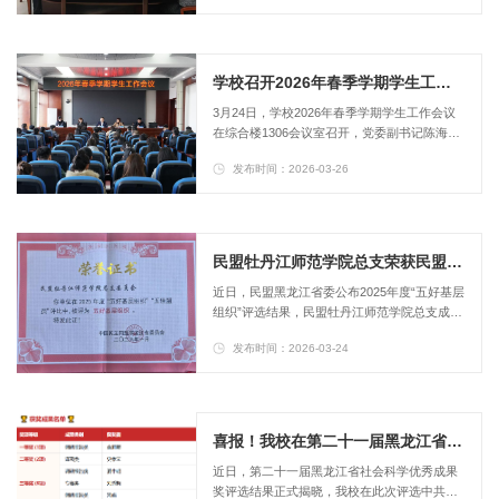
议。张冰在会上讲话。她要求，要提高政治站
位，深刻认识学科专业优化调整工作的重要性
与紧迫性；要紧扣国家战略、省级政策要求，
结合学校发展实际，科学谋划、精准施策，统
学校召开2026年春季学期学生工作会议
筹推进人才培养方案修订与学科专业调整；要
3月24日，学校2026年春季学期学生工作会议
强化协同配合，通过充分论证、有效调研，...
在综合楼1306会议室召开，党委副书记陈海萍
出席会议并讲话。宣传部、学生工作部、团委
发布时间：2026-03-26
全体工作人员，各二级学院党委副书记、专兼
职辅导员参加会议。会上，陈海萍全面回顾了
2025年学校学生工作在思政引领、育人服务、
实践育人、队伍建设等领域取得的显著成效，
客观分析了当前学生工作面临的风险挑战与短
民盟牡丹江师范学院总支荣获民盟黑龙江省委2025年度“五好基层组织”称号
板弱项。他指出，学生工作是做人的工作、做
近日，民盟黑龙江省委公布2025年度“五好基层
心的工作、做未来的工作，做好新时代学生...
组织”评选结果，民盟牡丹江师范学院总支成功
获评2025年度“五好基层组织”。2025年，总支
发布时间：2026-03-24
在学校党委、民盟牡丹江市委指导下，紧扣“学
规定、强作风、树形象”主题教育，扎实推进各
项工作。强化理论武装，常态化开展政治学习
与红色教育，筑牢思想根基；规范组织生活，
高质量完成换届工作；围绕教育发展、校园安
喜报！我校在第二十一届黑龙江省社会科学优秀成果奖 评选中取得历史性突破
全、社会服务等重点领域积极建言献策，提交
近日，第二十一届黑龙江省社会科学优秀成果
高质量提案；开展助学帮困、...
奖评选结果正式揭晓，我校在此次评选中共斩