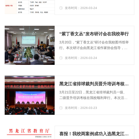
获16项成果奖，其中一等奖1项、二等奖2项、
发布时间：2026-03-24
三等奖6项、佳作奖7项，获奖总数创历史新
高。一等奖的获得实现了我校在该奖项上“零的
突破”，标志着我校在哲学社会科学研究领域实
现了标志性的质量提升与规模跨越。​据悉，黑
龙江省社会科学优秀成果奖是我省哲学社会科
“紫丁香文丛”发布研讨会在我校举行
学领域最高级别的政府奖项，具有高度的权威
3月20日，“紫丁香文丛”研讨会在我校图书馆举
性、导向性和示范性，是衡量高校哲...
行。本次研讨会由黑龙江省作家协会指导，黑
龙江省电力作家协会、牡丹江市文学艺术界联
发布时间：2026-03-24
合会主办，牡丹江市作家协会、牡丹江师范学
院文学院承办。黑龙江省作家协会副主席、党
组成员赵儒军，牡丹江师范学院副院长张冰出
席会议。赵儒军代表省作协对“紫丁香文丛”的
出版表示热烈祝贺。他指出，电力系统有着丰
黑龙江省排球裁判员晋升培训考核在我校圆满落幕
富的创作资源，张兴华、高万红、贺俊立等电
3月21日至22日，黑龙江省排球裁判员一级、
力系统作家扎根行业、深耕文学，以...
二级晋升培训考核在我校顺利举行。本次活动
由我校承办，吸引了我校体育专业学生、牡丹
发布时间：2026-03-23
江各高校学子及社会排球爱好者共计200余人参
训。省排球协会特邀3名国家级裁判员担任授课
讲师，全程开展专业系统的教学指导与考核评
定工作。培训紧扣最新排球竞赛规则、赛事组
织管理规范及裁判实操技能等核心内容，讲师
喜报！我校两案例成功入选黑龙江省本科教育教学审核评估典型经验案例
通过理论精讲、现场示范、实操演练相结合的