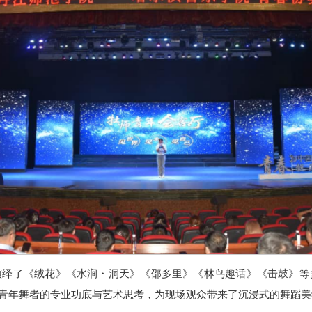
演绎了《绒花》《水涧・洞天》《邵多里》《林鸟趣话》《击鼓》等
青年舞者的专业功底与艺术思考，为现场观众带来了沉浸式的舞蹈美