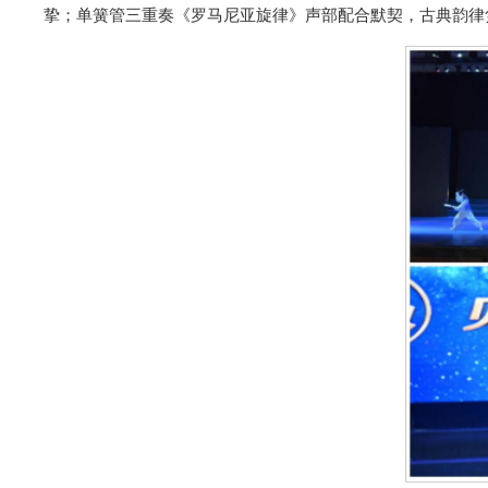
挚；单簧管三重奏《罗马尼亚旋律》声部配合默契，古典韵律