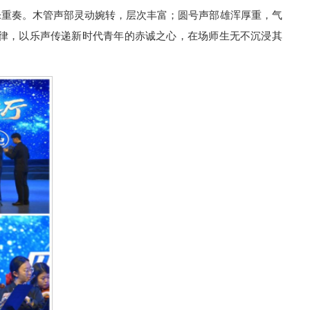
乐重奏。木管声部灵动婉转，层次丰富；圆号声部雄浑厚重，气
律，以乐声传递新时代青年的赤诚之心，在场师生无不沉浸其