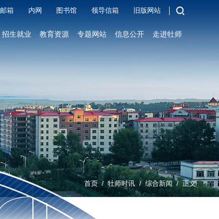
邮箱
内网
图书馆
领导信箱
旧版网站
招生就业
教育资源
专题网站
信息公开
走进牡师
/
/
/
首页
牡师时讯
综合新闻
正文