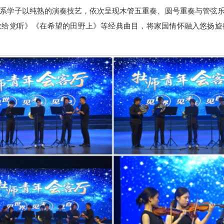
系学子以纯熟的演奏技艺，依次呈现木管五重奏、圆号重奏与管弦
歌给党听》《在希望的田野上》等经典曲目，将家国情怀融入悠扬旋