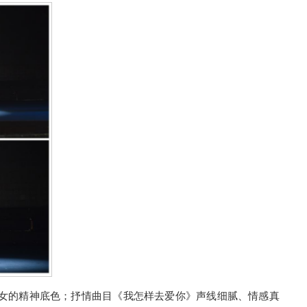
女的精神底色；抒情曲目《我怎样去爱你》声线细腻、情感真