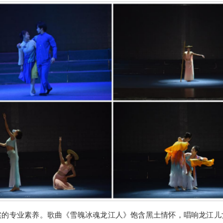
实的专业素养。歌曲《雪魄冰魂龙江人》饱含黑土情怀，唱响龙江儿