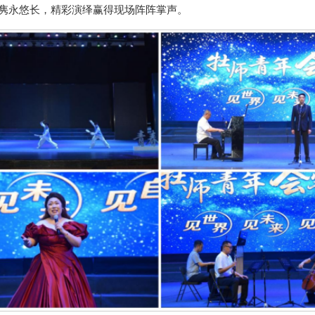
隽永悠长，精彩演绎赢得现场阵阵掌声。